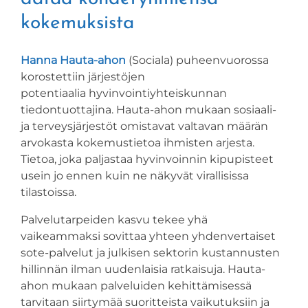
kokemuksista
Hanna Hauta-ahon
(Sociala) puheenvuorossa
korostettiin järjestöjen
potentiaalia hyvinvointiyhteiskunnan
tiedontuottajina. Hauta-ahon mukaan sosiaali-
ja terveysjärjestöt omistavat valtavan määrän
arvokasta kokemustietoa ihmisten arjesta.
Tietoa, joka paljastaa hyvinvoinnin kipupisteet
usein jo ennen kuin ne näkyvät virallisissa
tilastoissa.
Palvelutarpeiden kasvu tekee yhä
vaikeammaksi sovittaa yhteen yhdenvertaiset
sote-palvelut ja julkisen sektorin kustannusten
hillinnän ilman uudenlaisia ratkaisuja. Hauta-
ahon mukaan palveluiden kehittämisessä
tarvitaan siirtymää suoritteista vaikutuksiin ja