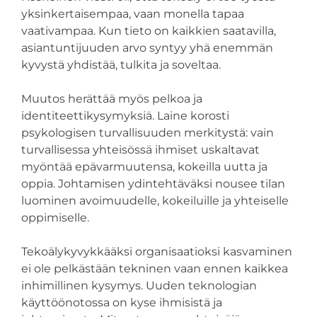
yksinkertaisempaa, vaan monella tapaa
vaativampaa. Kun tieto on kaikkien saatavilla,
asiantuntijuuden arvo syntyy yhä enemmän
kyvystä yhdistää, tulkita ja soveltaa.
Muutos herättää myös pelkoa ja
identiteettikysymyksiä. Laine korosti
psykologisen turvallisuuden merkitystä: vain
turvallisessa yhteisössä ihmiset uskaltavat
myöntää epävarmuutensa, kokeilla uutta ja
oppia. Johtamisen ydintehtäväksi nousee tilan
luominen avoimuudelle, kokeiluille ja yhteiselle
oppimiselle.
Tekoälykyvykkääksi organisaatioksi kasvaminen
ei ole pelkästään tekninen vaan ennen kaikkea
inhimillinen kysymys. Uuden teknologian
käyttöönotossa on kyse ihmisistä ja