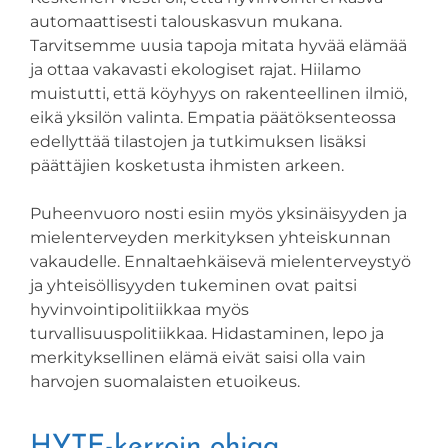
automaattisesti talouskasvun mukana.
Tarvitsemme uusia tapoja mitata hyvää elämää
ja ottaa vakavasti ekologiset rajat. Hiilamo
muistutti, että köyhyys on rakenteellinen ilmiö,
eikä yksilön valinta. Empatia päätöksenteossa
edellyttää tilastojen ja tutkimuksen lisäksi
päättäjien kosketusta ihmisten arkeen.
Puheenvuoro nosti esiin myös yksinäisyyden ja
mielenterveyden merkityksen yhteiskunnan
vakaudelle. Ennaltaehkäisevä mielenterveystyö
ja yhteisöllisyyden tukeminen ovat paitsi
hyvinvointipolitiikkaa myös
turvallisuuspolitiikkaa. Hidastaminen, lepo ja
merkityksellinen elämä eivät saisi olla vain
harvojen suomalaisten etuoikeus.
HYTE-kerroin ohjaa