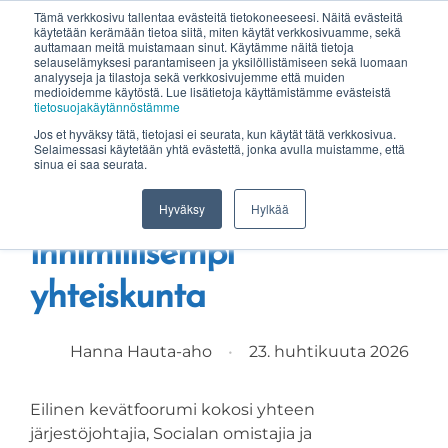
Tämä verkkosivu tallentaa evästeitä tietokoneeseesi. Näitä evästeitä
käytetään kerämään tietoa siitä, miten käytät verkkosivuamme, sekä
auttamaan meitä muistamaan sinut. Käytämme näitä tietoja
selauselämyksesi parantamiseen ja yksilöllistämiseen sekä luomaan
analyyseja ja tilastoja sekä verkkosivujemme että muiden
medioidemme käytöstä. Lue lisätietoja käyttämistämme evästeistä
tietosuojakäytännöstämme
Jos et hyväksy tätä, tietojasi ei seurata, kun käytät tätä verkkosivua.
Selaimessasi käytetään yhtä evästettä, jonka avulla muistamme, että
Kun sydän ja data
sinua ei saa seurata.
kohtaavat, syntyy
Hyväksy
Hylkää
inhimillisempi
yhteiskunta
Hanna Hauta-aho
•
23. huhtikuuta 2026
Eilinen kevätfoorumi kokosi yhteen
järjestöjohtajia, Socialan omistajia ja