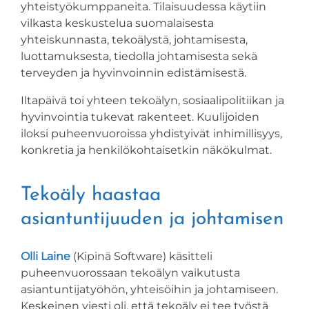
yhteistyökumppaneita. Tilaisuudessa käytiin
vilkasta keskustelua suomalaisesta
yhteiskunnasta, tekoälystä, johtamisesta,
luottamuksesta, tiedolla johtamisesta sekä
terveyden ja hyvinvoinnin edistämisestä.
I
ltapäivä t
oi yhteen tekoälyn, sosiaalipolitiikan ja
hyvinvointia tukevat rakenteet. Kuulijoiden
iloksi puheenvuoroissa yhdistyivät inhimillisyys,
konkretia ja henkilökohtaisetkin näkökulmat.
Tekoäly haastaa
asiantuntijuuden ja johtamisen
Olli Laine
(Kipinä Software) käsitteli
puheenvuorossaan tekoälyn vaikutusta
asiantuntijatyöhön, yhteisöihin ja johtamiseen.
Keskeinen viesti oli, että tekoäly ei tee työstä