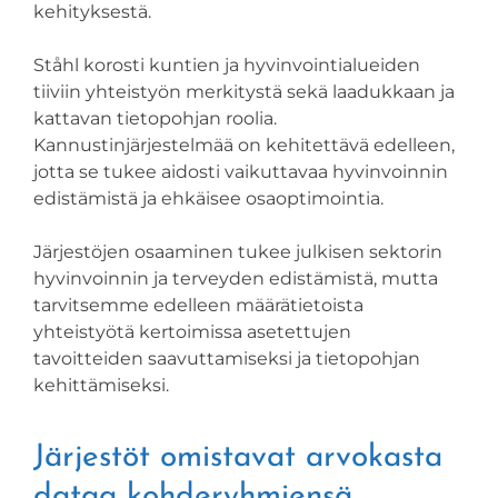
kehityksestä.
Ståhl korosti kuntien ja hyvinvointialueiden
tiiviin yhteistyön merkitystä sekä laadukkaan ja
kattavan tietopohjan roolia.
Kannustinjärjestelmää on kehitettävä edelleen,
jotta se tukee aidosti vaikuttavaa hyvinvoinnin
edistämistä ja ehkäisee osaoptimointia.
Järjestöjen osaaminen tukee julkisen sektorin
hyvinvoinnin ja terveyden edistämistä, mutta
tarvitsemme edelleen määrätietoista
yhteistyötä kertoimissa asetettujen
tavoitteiden saavuttamiseksi ja tietopohjan
kehittämiseksi.
Järjestöt omistavat arvokasta
dataa kohderyhmiensä