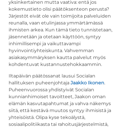
yksinkertainen mutta vaativa: entä jos
kokemustieto olisi päätöksenteon perusta?
Järjestöt eivät ole vain toimijoita palveluiden
reunalla, vaan etulinjassa ymmärtämässä
ihmisten arkea. Kun tämä tieto tunnistetaan,
jäsennetään ja otetaan käyttöön, syntyy
inhimillisempi ja vaikuttavampi
hyvinvointiyhteiskunta. Vahvemman
asiakasymmäryksen kautta palvelut myös
kohdentuvat kustannustehokkaammin.
Iltapäivän päätössanat lausui Socialan
hallituksen puheenjohtaja
Jaakko Ikonen
.
Puheenvuorossa yhdistyivät Socialan
kunnianhimoiset tavoitteet, Jaakon oman
elämän kasvutapahtumat ja vahva näkemys
siitä, että kestävä muutos syntyy ihmisistä ja
yhteisöistä. Olipa kyse tekoälystä,
sosiaalipolitiikasta tai rahoitusjärjestelmistä,