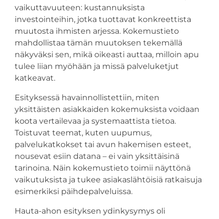
vaikuttavuuteen: kustannuksista
investointeihin, jotka tuottavat konkreettista
muutosta ihmisten arjessa. Kokemustieto
mahdollistaa tämän muutoksen tekemällä
näkyväksi sen, mikä oikeasti auttaa, milloin apu
tulee liian myöhään ja missä palveluketjut
katkeavat.
Esityksessä havainnollistettiin, miten
yksittäisten asiakkaiden kokemuksista voidaan
koota vertailevaa ja systemaattista tietoa.
Toistuvat teemat, kuten uupumus,
palvelukatkokset tai avun hakemisen esteet,
nousevat esiin datana – ei vain yksittäisinä
tarinoina. Näin kokemustieto toimii näyttönä
vaikutuksista ja tukee asiakaslähtöisiä ratkaisuja
esimerkiksi päihdepalveluissa.
Hauta-ahon esityksen ydinkysymys oli