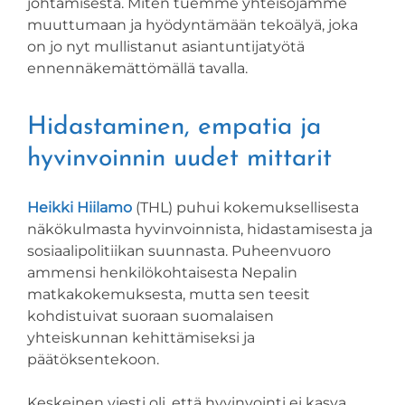
johtamisesta. Miten tuemme yhteisöjämme
muuttumaan ja hyödyntämään tekoälyä, joka
on jo nyt mullistanut asiantuntijatyötä
ennennäkemättömällä tavalla.
Hidastaminen, empatia ja
hyvinvoinnin uudet mittarit
Heikki Hiilamo
(THL) puhui kokemuksellisesta
näkökulmasta hyvinvoinnista, hidastamisesta ja
sosiaalipolitiikan suunnasta. Puheenvuoro
ammensi henkilökohtaisesta Nepalin
matkakokemuksesta, mutta sen teesit
kohdistuivat suoraan suomalaisen
yhteiskunnan kehittämiseksi ja
päätöksentekoon.
Keskeinen viesti oli, että hyvinvointi ei kasva