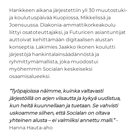
Hankkeen aikana järjestettiin yli 30 muutostuki-
ja koulutuspäivää Kuopiossa, Mikkelissä ja
Joensuussa. Diakonia-ammattikorkeakoulu
liittyi osatoteuttajaksi, ja Futuricen asiantuntijat
auttoivat kehittämään digitaalisen alustan
konseptia. Lakimies Jaakko Ikonen koulutti
järjestöjä hankintalainsäädännöstä ja
ryhmittymämallista, joka muodostui
myöhemmin Socialan keskeiseksi
osaamisalueeksi.
“Työpajoissa näimme, kuinka valtavasti
järjestöillä on arjen viisautta ja kykyä uudistua,
kun heitä kuunnellaan ja tuetaan. Se vahvisti
uskoamme siihen, että Socialan on oltava
yhteinen alusta – ei valmiiksi annettu malli.”
–
Hanna Hauta-aho