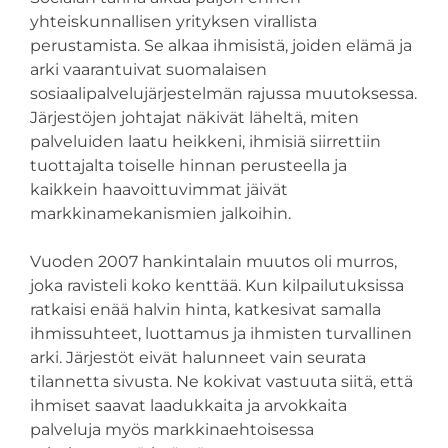
yhteiskunnallisen yrityksen virallista
perustamista. Se alkaa ihmisistä, joiden elämä ja
arki vaarantuivat suomalaisen
sosiaalipalvelujärjestelmän rajussa muutoksessa.
Järjestöjen johtajat näkivät läheltä, miten
palveluiden laatu heikkeni, ihmisiä siirrettiin
tuottajalta toiselle hinnan perusteella ja
kaikkein haavoittuvimmat jäivät
markkinamekanismien jalkoihin.
Vuoden 2007 hankintalain muutos oli murros,
joka ravisteli koko kenttää. Kun kilpailutuksissa
ratkaisi enää halvin hinta, katkesivat samalla
ihmissuhteet, luottamus ja ihmisten turvallinen
arki. Järjestöt eivät halunneet vain seurata
tilannetta sivusta. Ne kokivat vastuuta siitä, että
ihmiset saavat laadukkaita ja arvokkaita
palveluja myös markkinaehtoisessa