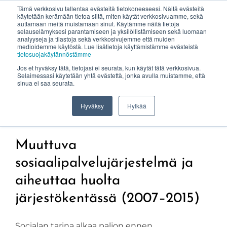
Tämä verkkosivu tallentaa evästeitä tietokoneeseesi. Näitä evästeitä
käytetään kerämään tietoa siitä, miten käytät verkkosivuamme, sekä
auttamaan meitä muistamaan sinut. Käytämme näitä tietoja
selauselämyksesi parantamiseen ja yksilöllistämiseen sekä luomaan
analyyseja ja tilastoja sekä verkkosivujemme että muiden
medioidemme käytöstä. Lue lisätietoja käyttämistämme evästeistä
tietosuojakäytännöstämme
Jos et hyväksy tätä, tietojasi ei seurata, kun käytät tätä verkkosivua.
Selaimessasi käytetään yhtä evästettä, jonka avulla muistamme, että
Sociala – sydämellä
sinua ei saa seurata.
rakennettu muutosvoima
Hyväksy
Hylkää
Muuttuva
sosiaalipalvelujärjestelmä ja
aiheuttaa huolta
järjestökentässä (2007–2015)
Socialan tarina alkaa paljon ennen