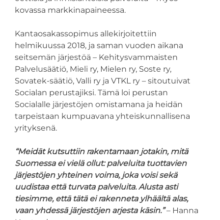
kovassa markkinapaineessa.
Kantaosakassopimus allekirjoitettiin
helmikuussa 2018, ja saman vuoden aikana
seitsemän järjestöä – Kehitysvammaisten
Palvelusäätiö, Mieli ry, Mielen ry, Soste ry,
Sovatek-säätiö, Valli ry ja VTKL ry – sitoutuivat
Socialan perustajiksi. Tämä loi perustan
Socialalle järjestöjen omistamana ja heidän
tarpeistaan kumpuavana yhteiskunnallisena
yrityksenä.
“Meidät kutsuttiin rakentamaan jotakin, mitä
Suomessa ei vielä ollut: palveluita tuottavien
järjestöjen yhteinen voima, joka voisi sekä
uudistaa että turvata palveluita. Alusta asti
tiesimme, että tätä ei rakenneta ylhäältä alas,
vaan yhdessä järjestöjen arjesta käsin.”
– Hanna