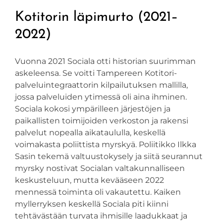
Kotitorin läpimurto (2021–
2022)
Vuonna 2021 Sociala otti historian suurimman
askeleensa. Se voitti Tampereen Kotitori-
palveluintegraattorin kilpailutuksen mallilla,
jossa palveluiden ytimessä oli aina ihminen.
Sociala kokosi ympärilleen järjestöjen ja
paikallisten toimijoiden verkoston ja rakensi
palvelut nopealla aikataululla, keskellä
voimakasta poliittista myrskyä. Poliitikko Ilkka
Sasin tekemä valtuustokysely ja siitä seurannut
myrsky nostivat Socialan valtakunnalliseen
keskusteluun, mutta kevääseen 2022
mennessä toiminta oli vakautettu. Kaiken
myllerryksen keskellä Sociala piti kiinni
tehtävästään turvata ihmisille laadukkaat ja