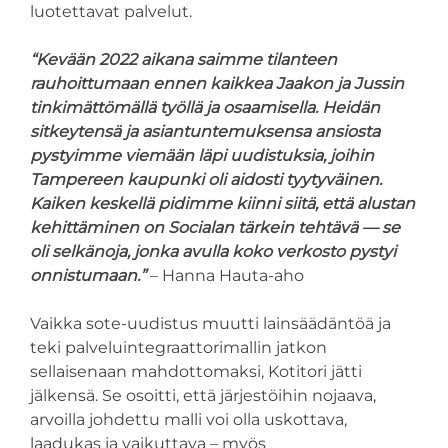
luotettavat palvelut.
“Kevään 2022 aikana saimme tilanteen
rauhoittumaan ennen kaikkea Jaakon ja Jussin
tinkimättömällä työllä ja osaamisella. Heidän
sitkeytensä ja asiantuntemuksensa ansiosta
pystyimme viemään läpi uudistuksia, joihin
Tampereen kaupunki oli aidosti tyytyväinen.
Kaiken keskellä pidimme kiinni siitä, että alustan
kehittäminen on Socialan tärkein tehtävä — se
oli selkänoja, jonka avulla koko verkosto pystyi
onnistumaan.”
– Hanna Hauta-aho
Vaikka sote-uudistus muutti lainsäädäntöä ja
teki palveluintegraattorimallin jatkon
sellaisenaan mahdottomaksi, Kotitori jätti
jälkensä. Se osoitti, että järjestöihin nojaava,
arvoilla johdettu malli voi olla uskottava,
laadukas ja vaikuttava – myös