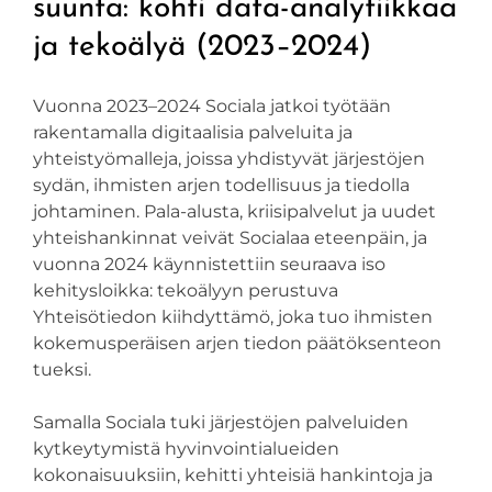
suunta: kohti data-analytiikkaa
ja tekoälyä (2023–2024)
Vuonna 2023–2024 Sociala jatkoi työtään
rakentamalla digitaalisia palveluita ja
yhteistyömalleja, joissa yhdistyvät järjestöjen
sydän, ihmisten arjen todellisuus ja tiedolla
johtaminen. Pala-alusta, kriisipalvelut ja uudet
yhteishankinnat veivät Socialaa eteenpäin, ja
vuonna 2024 käynnistettiin seuraava iso
kehitysloikka: tekoälyyn perustuva
Yhteisötiedon kiihdyttämö, joka tuo ihmisten
kokemusperäisen arjen tiedon päätöksenteon
tueksi.
Samalla Sociala tuki järjestöjen palveluiden
kytkeytymistä hyvinvointialueiden
kokonaisuuksiin, kehitti yhteisiä hankintoja ja