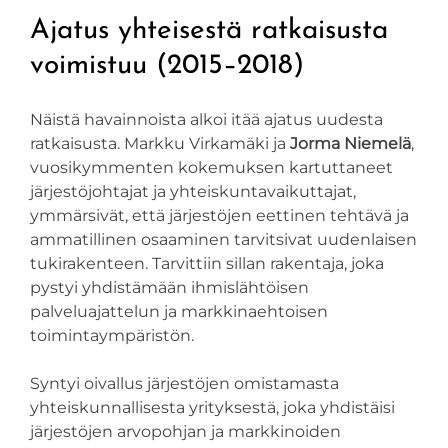
Ajatus yhteisestä ratkaisusta
voimistuu (2015–2018)
Näistä havainnoista alkoi itää ajatus uudesta
ratkaisusta. Markku Virkamäki ja
Jorma Niemelä
,
vuosikymmenten kokemuksen kartuttaneet
järjestöjohtajat ja yhteiskuntavaikuttajat,
ymmärsivät, että järjestöjen eettinen tehtävä ja
ammatillinen osaaminen tarvitsivat uudenlaisen
tukirakenteen. Tarvittiin sillan rakentaja, joka
pystyi yhdistämään ihmislähtöisen
palveluajattelun ja markkinaehtoisen
toimintaympäristön.
Syntyi oivallus järjestöjen omistamasta
yhteiskunnallisesta yrityksestä, joka yhdistäisi
järjestöjen arvopohjan ja markkinoiden