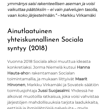
ymmärrys saisi rakenteellisen aseman ja voisi
vaikuttaa päätöksiin – ei vain palvelujen tasolla,
vaan koko järjestelmään.” –
Markku Virkamäki
Ainutlaatuinen
yhteiskunnallinen Sociala
syntyy (2018)
Vuonna 2018 Sociala alkoi muuttua ideasta
konkretiaksi. Jorma Niemelä kutsui
Hanna
Hauta-aho
n rakentamaan Socialan
toimintamallia, ja mukaan liittyivät
Maarit
Hirvonen
, Markku Virkamäki ja Sovatek-säätiön
toimitusjohtaja
Jussi Suojasalmi
. Yhdessä he
alkoivat muotoilla ratkaisua, joka voisi vahvistaa
järjestöjen mahdollisuuksia tarjota laadukkaita,
eettisiä ja ihmislähtöisiä palveluita – myös