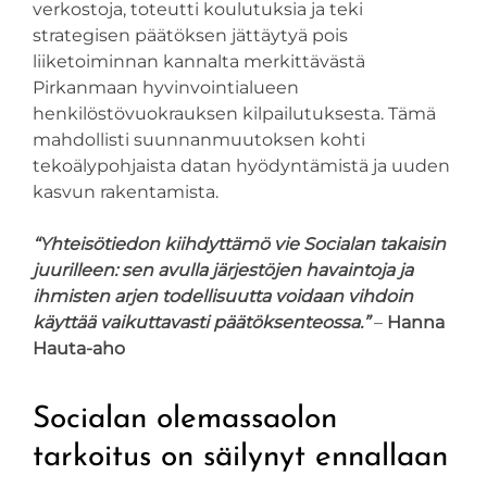
verkostoja, toteutti koulutuksia ja teki
strategisen päätöksen jättäytyä pois
liiketoiminnan kannalta merkittävästä
Pirkanmaan hyvinvointialueen
henkilöstövuokrauksen kilpailutuksesta. Tämä
mahdollisti suunnanmuutoksen kohti
tekoälypohjaista datan hyödyntämistä ja uuden
kasvun rakentamista.
“Yhteisötiedon kiihdyttämö vie Socialan takaisin
juurilleen: sen avulla järjestöjen havaintoja ja
ihmisten arjen todellisuutta voidaan vihdoin
käyttää vaikuttavasti päätöksenteossa.”
–
Hanna
Hauta-aho
Socialan olemassaolon
tarkoitus on säilynyt ennallaan