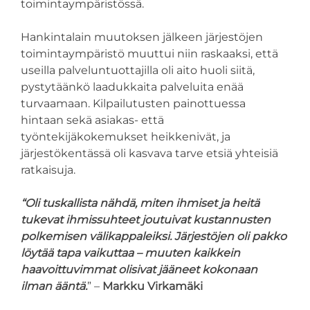
toimintaympäristössä.
Hankintalain muutoksen jälkeen järjestöjen
toimintaympäristö muuttui niin raskaaksi, että
useilla palveluntuottajilla oli aito huoli siitä,
pystytäänkö laadukkaita palveluita enää
turvaamaan. Kilpailutusten painottuessa
hintaan sekä asiakas- että
työntekijäkokemukset heikkenivät, ja
järjestökentässä oli kasvava tarve etsiä yhteisiä
ratkaisuja.
“Oli tuskallista nähdä, miten ihmiset ja heitä
tukevat ihmissuhteet joutuivat kustannusten
polkemisen välikappaleiksi. Järjestöjen oli pakko
löytää tapa vaikuttaa – muuten kaikkein
haavoittuvimmat olisivat jääneet kokonaan
ilman ääntä.
” –
Markku Virkamäki